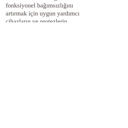
fonksiyonel bağımsızlığını
artırmak için uygun yardımcı
cihazların ve protezlerin
kullanımını içerebilir. Bu,
yürüme cihazları, tekerlekli
sandalyeler, destekleyici
cihazlar ve diğer ortopedik
aparatları içerebilir.
Psikososyal Destek ve
Danışmanlık:
Nöro-ortopedik
rehabilitasyon programı,
hastanın duygusal ve zihinsel
sağlığını desteklemek için
psikososyal destek ve
danışmanlık hizmetlerini
içerebilir. Bu, hastanın