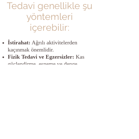
Tedavi genellikle şu
yöntemleri
içerebilir:
İstirahat:
Ağrılı aktivitelerden
kaçınmak önemlidir.
Fizik Tedavi ve Egzersizler:
Kas
güçlendirme, esneme ve denge
egzersizleri patellofemoral ağrının
yönetiminde etkili olabilir.
Ağrı Yönetimi:
Doktorunuzun
önerdiği ağrı kesiciler veya
antiinflamatuar ilaçlar kullanılabilir.
Ayakta Duruş ve Biyomekanik
Değerlendirme:
Ayak tabanı
destekleri veya özel tabanlık
kullanımı ile vücut mekaniğinde
düzeltmeler yapılabilir.