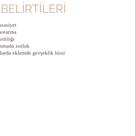
BELİRTİLERİ
ssasiyet
morarma
ıtlılığı
asmada zorluk
larda eklemde gevşeklik hissi