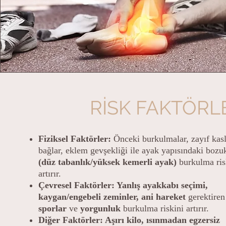
RİSK FAKTÖRL
Fiziksel Faktörler:
Önceki burkulmalar, zayıf kasl
bağlar, eklem gevşekliği ile ayak yapısındaki bozu
(düz tabanlık/yüksek kemerli ayak)
burkulma ris
artırır.
Çevresel Faktörler: Yanlış ayakkabı seçimi,
kaygan/engebeli zeminler, ani hareke
t
gerektiren
sporlar
ve
yorgunluk
burkulma riskini artırır.
Diğer Faktörler: Aşırı kilo, ısınmadan egzersiz