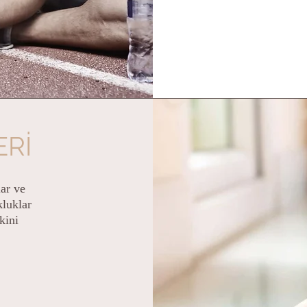
ERİ
ar ve
kluklar
kini