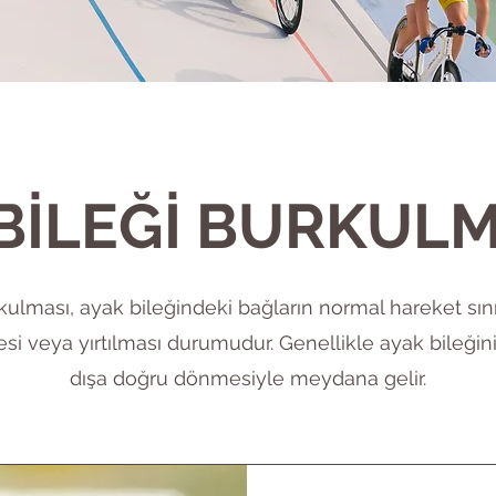
BİLEĞİ BURKUL
kulması, ayak bileğindeki bağların normal hareket sını
esi veya yırtılması durumudur. Genellikle ayak bileğin
dışa doğru dönmesiyle meydana gelir.