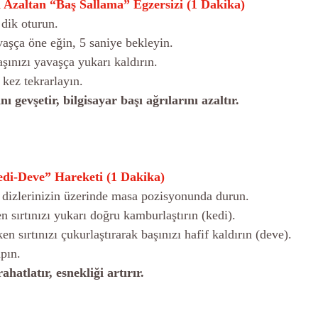
i Azaltan “Baş Sallama” Egzersizi (1 Dakika)
e dik oturun.
yavaşça öne eğin, 5 saniye bekleyin.
başınızı yavaşça yukarı kaldırın.
0 kez tekrarlayın.
 gevşetir, bilgisayar başı ağrılarını azaltır.
Kedi-Deve” Hareketi (1 Dakika)
 ve dizlerinizin üzerinde masa pozisyonunda durun.
rken sırtınızı yukarı doğru kamburlaştırın (kedi).
irken sırtınızı çukurlaştırarak başınızı hafif kaldırın (deve).
apın.
ahatlatır, esnekliği artırır.