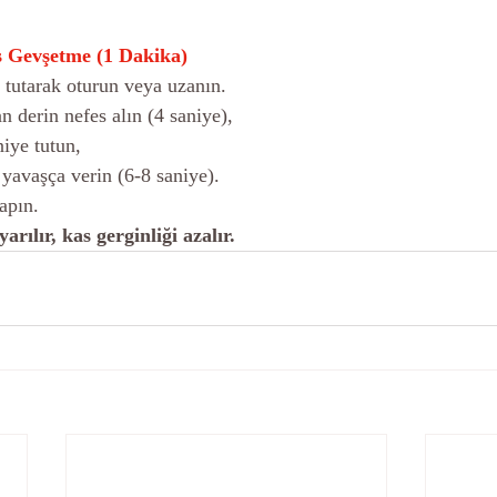
as Gevşetme (1 Dakika)
dik tutarak oturun veya uzanın.
an derin nefes alın (4 saniye),
aniye tutun,
n yavaşça verin (6-8 saniye).
yapın.
arılır, kas gerginliği azalır.