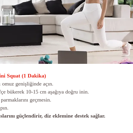
ini Squat (1 Dakika)
ızı omuz genişliğinde açın.
afifçe bükerek 10-15 cm aşağıya doğru inin.
ak parmaklarını geçmesin.
apın.
slarını güçlendirir, diz eklemine destek sağlar.