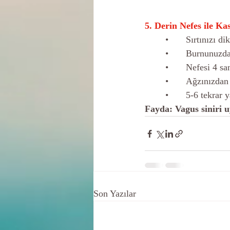
5. Derin Nefes ile K
	•	Sırtınızı 
	•	Burnunuzd
	•	Nefesi 4 s
	•	Ağzınızda
	•	5-6 tekrar 
Fayda: Vagus siniri uy
Son Yazılar