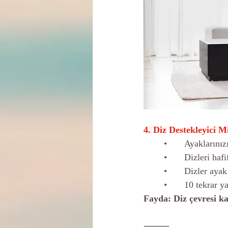
4. Diz Destekleyici M
	•	Ayakların
	•	Dizleri h
	•	Dizler ay
	•	10 tekrar y
Fayda: Diz çevresi ka
⸻