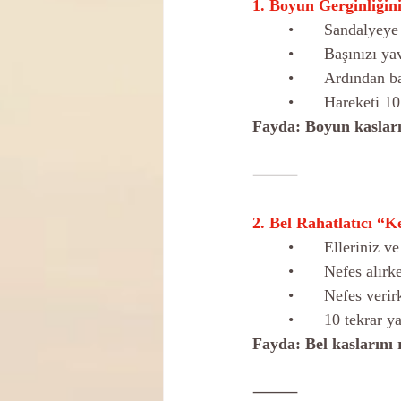
1. Boyun Gerginliğin
	•	Sandalyey
	•	Başınızı 
	•	Ardından 
	•	Hareketi 1
Fayda: Boyun kaslarını
⸻
2. Bel Rahatlatıcı “
	•	Elleriniz
	•	Nefes alı
	•	Nefes ver
	•	10 tekrar y
Fayda: Bel kaslarını r
⸻