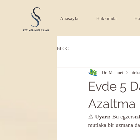
Anasayfa
Hakkımda
Ha
BLOG
Dr. Mehmet Demirha
Evde 5 D
Azaltma E
⚠️
 Uyarı: 
Bu egzersizl
mutlaka bir uzmana dan