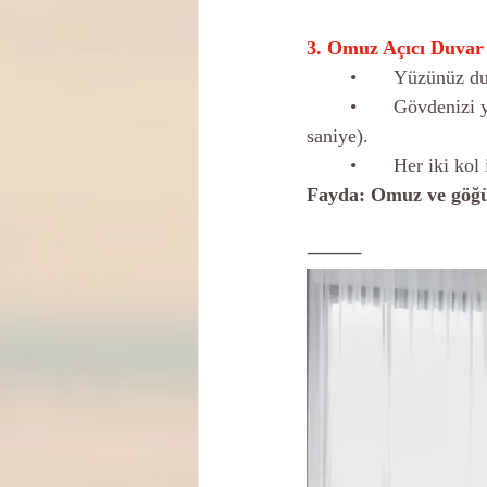
3. Omuz Açıcı Duvar
	•	Yüzünüz 
	•	Gövdenizi yavaşça ters yöne çevirin, hafif bir gerilme hissedene kadar bekleyin (10 
saniye).
	•	Her iki ko
Fayda: Omuz ve göğüs 
⸻